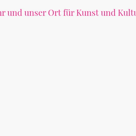
hr und unser Ort für Kunst und Kult
Kunst und Kultur, hier findest Du sie pur!
Jetzt Besuch planen